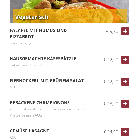
Vegetarisch
FALAFEL MIT HUMUS UND
€ 9,90
PIZZABROT
ohne Füllung
HAUSGEMACHTE KÄSESPÄTZLE
€ 12,90
mit grünem Salat ACG
EIERNOCKERL MIT GRÜNEM SALAT
€ 12,90
ACG
GEBACKENE CHAMPIGNONS
€ 13,90
auf Blattsalat mit Kürbiskernen und
Preiselbeeren ACG
GEMÜSE LASAGNE
€ 14,90
ACG