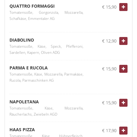
QUATTRO FORMAGGI
€ 15,90
Tomatensoße, Gorgonzola, Mozzarella,
Schafkäse, Emmentaler AG
DIABOLINO
€ 12,90
Tomatensoße, Käse, Speck, Pfefferoni,
Sardellen, Kapern, Oliven ADG
PARMA E RUCOLA
€ 15,90
Tomatensoße, Käse, Mozzarella, Parmakäse,
Rucola, Parmaschinken AG
NAPOLETANA
€ 15,90
Tomatensoße, Käse, Mozzarella,
Räucherlachs, Zwiebeln AGD
HAAS PIZZA
€ 17,90
Tomatensoße, Käse, Hühnerfleisch,