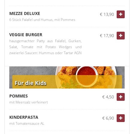
MEZZE DELUXE
€ 13,90
6 Stück Falafel und Humus, mit Pommes
VEGGIE BURGER
€ 17,90
hausgemachter Patty aus Falafel, Gurken,
Salat, Tomate mit Potato Wedges und
zweierlei Saucen: Hummus oder Tartar AGN
Für die Kids
POMMES
€ 4,50
mit Meersalz verfeinert
KINDERPASTA
€ 6,90
mit Tomatensauce AL