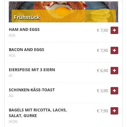
Frühstück
HAM AND EGGS
€ 7,90
ACG
BACON AND EGGS
€ 7,90
ACG
EIERSPEISE MIT 3 EIERN
€ 6,90
AC
SCHINKEN-KÄSE-TOAST
€ 3,90
AG
BAGELS MIT RICOTTA, LACHS,
€ 7,90
SALAT, GURKE
ACDG