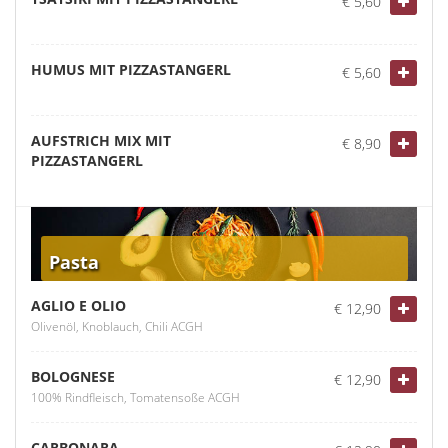
€ 5,60
HUMUS MIT PIZZASTANGERL
€ 5,60
AUFSTRICH MIX MIT
€ 8,90
PIZZASTANGERL
Pasta
AGLIO E OLIO
€ 12,90
Olivenöl, Knoblauch, Chili ACGH
BOLOGNESE
€ 12,90
100% Rindfleisch, Tomatensoße ACGH
CARBONARA