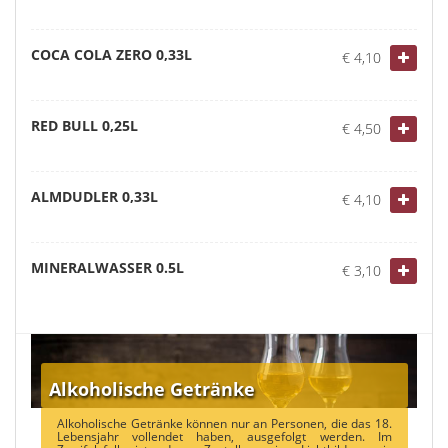
COCA COLA ZERO 0,33L
€ 4,10
RED BULL 0,25L
€ 4,50
ALMDUDLER 0,33L
€ 4,10
MINERALWASSER 0.5L
€ 3,10
Alkoholische Getränke
Alkoholische Getränke können nur an Personen, die das 18.
Lebensjahr vollendet haben, ausgefolgt werden. Im