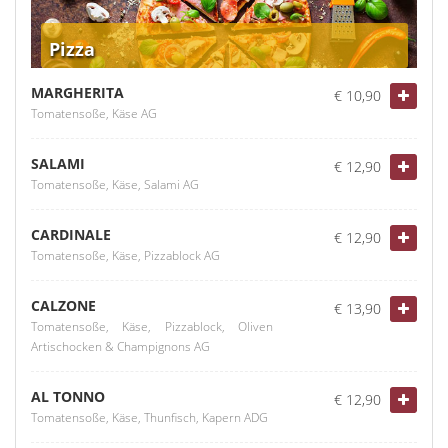
Pizza
MARGHERITA
€ 10,90
Tomatensoße, Käse AG
SALAMI
€ 12,90
Tomatensoße, Käse, Salami AG
CARDINALE
€ 12,90
Tomatensoße, Käse, Pizzablock AG
CALZONE
€ 13,90
Tomatensoße, Käse, Pizzablock, Oliven
Artischocken & Champignons AG
AL TONNO
€ 12,90
Tomatensoße, Käse, Thunfisch, Kapern ADG