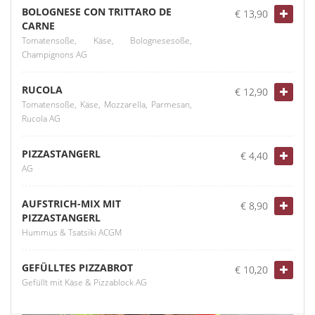
BOLOGNESE CON TRITTARO DE
€ 13,90
CARNE
Tomatensoße, Käse, Bolognesesoße,
Champignons AG
RUCOLA
€ 12,90
Tomatensoße, Käse, Mozzarella, Parmesan,
Rucola AG
PIZZASTANGERL
€ 4,40
AG
AUFSTRICH-MIX MIT
€ 8,90
PIZZASTANGERL
Hummus & Tsatsiki ACGM
GEFÜLLTES PIZZABROT
€ 10,20
Gefüllt mit Käse & Pizzablock AG