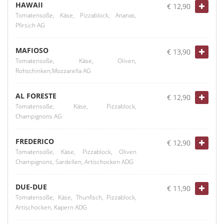
HAWAII
€ 12,90
Tomatensoße, Käse, Pizzablock, Ananas,
Pfirsich AG
MAFIOSO
€ 13,90
Tomatensoße, Käse, Oliven,
Rohschinken,Mozzarella AG
AL FORESTE
€ 12,90
Tomatensoße, Käse, Pizzablock,
Champignons AG
FREDERICO
€ 12,90
Tomatensoße, Käse, Pizzablock, Oliven
Champignons, Sardellen, Artischocken ADG
DUE-DUE
€ 11,90
Tomatensoße, Käse, Thunfisch, Pizzablock,
Artischocken, Kapern ADG