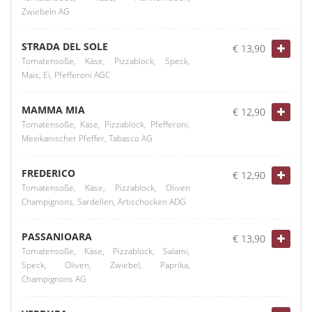
Zwiebeln AG
STRADA DEL SOLE
€ 13,90
Tomatensoße, Käse, Pizzablock, Speck,
Mais, Ei, Pfefferoni AGC
MAMMA MIA
€ 12,90
Tomatensoße, Käse, Pizzablock, Pfefferoni,
Mexikanischer Pfeffer, Tabasco AG
FREDERICO
€ 12,90
Tomatensoße, Käse, Pizzablock, Oliven
Champignons, Sardellen, Artischocken ADG
PASSANIOARA
€ 13,90
Tomatensoße, Käse, Pizzablock, Salami,
Speck, Oliven, Zwiebel, Paprika,
Champignons AG