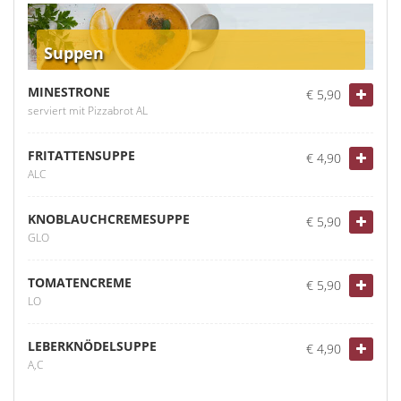
Suppen
MINESTRONE
€ 5,90
serviert mit Pizzabrot AL
FRITATTENSUPPE
€ 4,90
ALC
KNOBLAUCHCREMESUPPE
€ 5,90
GLO
TOMATENCREME
€ 5,90
LO
LEBERKNÖDELSUPPE
€ 4,90
A,C