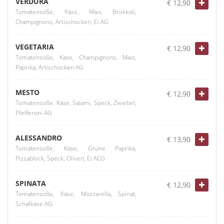
VERDURA
€ 12,90
Tomatensoße, Käse, Mais, Brokkoli,
Champignons, Artischocken, Ei AG
VEGETARIA
€ 12,90
Tomatensoße, Käse, Champignons, Mais,
Paprika, Artischocken AG
MESTO
€ 12,90
Tomatensoße, Käse, Salami, Speck, Zwiebel,
Pfefferoni AG
ALESSANDRO
€ 13,90
Tomatensoße, Käse, Grüne Paprika,
Pizzablock, Speck, Oliven, Ei ACG
SPINATA
€ 12,90
Tomatensoße, Käse, Mozzarella, Spinat,
Schafkäse AG