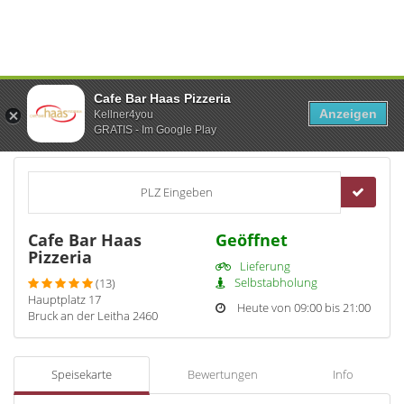
Cafe Bar Haas Pizzeria
Anzeigen
Kellner4you
GRATIS - Im Google Play
PLZ Eingeben
Cafe Bar Haas
Geöffnet
Pizzeria
Lieferung
Selbstabholung
(13)
Hauptplatz 17
Heute von 09:00 bis 21:00
Bruck an der Leitha 2460
Speisekarte
Bewertungen
Info