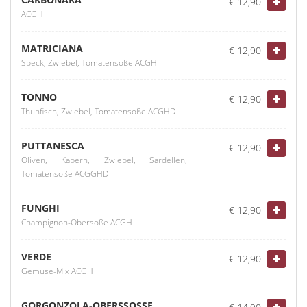
€ 12,90
ACGH
MATRICIANA
€ 12,90
Speck, Zwiebel, Tomatensoße ACGH
TONNO
€ 12,90
Thunfisch, Zwiebel, Tomatensoße ACGHD
PUTTANESCA
€ 12,90
Oliven, Kapern, Zwiebel, Sardellen,
Tomatensoße ACGGHD
FUNGHI
€ 12,90
Champignon-Obersoße ACGH
VERDE
€ 12,90
Gemüse-Mix ACGH
GORGONZOLA-OBERSSOSSE