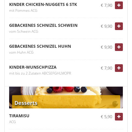
KINDER CHICKEN-NUGGETS 6 STK
€ 7,90
mit Pommes ACG
GEBACKENES SCHNIZEL SCHWEIN
€ 9,90
vom Schwein ACG
GEBACKENES SCHNIZEL HUHN
€ 9,90
vom Huhn ACG
KINDER-WUNSCHPIZZA
€ 7,90
mit bis zu 2 Zutaten ABCSEFGHLMOPR
Desserts
TIRAMISU
€ 5,90
ACG