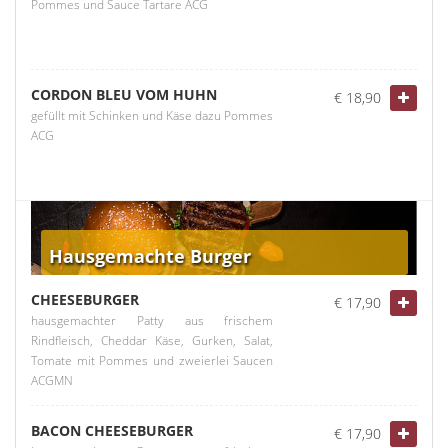
Pommes und Sauce Tartare ACG
CORDON BLEU VOM HUHN
€ 18,90
gefüllt mit Schinken und Käse dazu Pommes
ACG
Hausgemachte Burger
CHEESEBURGER
€ 17,90
hausgemachter Patty aus frischem
Rindfleisch, Cheddar Käse, Gurken, Salat,
Tomate mit Pommes und zweierlei Saucen
ACGMN
BACON CHEESEBURGER
€ 17,90