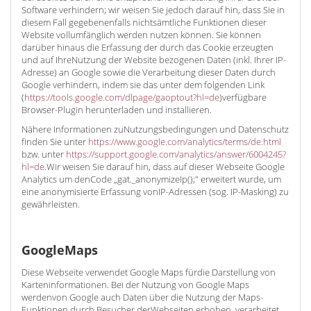
Software verhindern; wir weisen Sie jedoch darauf hin, dass Sie in
diesem Fall gegebenenfalls nichtsämtliche Funktionen dieser
Website vollumfänglich werden nutzen können. Sie können
darüber hinaus die Erfassung der durch das Cookie erzeugten
und auf IhreNutzung der Website bezogenen Daten (inkl. Ihrer IP-
Adresse) an Google sowie die Verarbeitung dieser Daten durch
Google verhindern, indem sie das unter dem folgenden Link
(
https://tools.google.com/dlpage/gaoptout?hl=de
)verfügbare
Browser-Plugin herunterladen und installieren.
Nähere Informationen zuNutzungsbedingungen und Datenschutz
finden Sie unter
https://www.google.com/analytics/terms/de.html
bzw. unter
https://support.google.com/analytics/answer/6004245?
hl=de
.Wir weisen Sie darauf hin, dass auf dieser Webseite Google
Analytics um denCode „gat._anonymizeIp();" erweitert wurde, um
eine anonymisierte Erfassung vonIP-Adressen (sog. IP-Masking) zu
gewährleisten.
GoogleMaps
Diese Webseite verwendet Google Maps fürdie Darstellung von
Karteninformationen. Bei der Nutzung von Google Maps
werdenvon Google auch Daten über die Nutzung der Maps-
Funktionen durch Besucher derWebseiten erhoben, verarbeitet