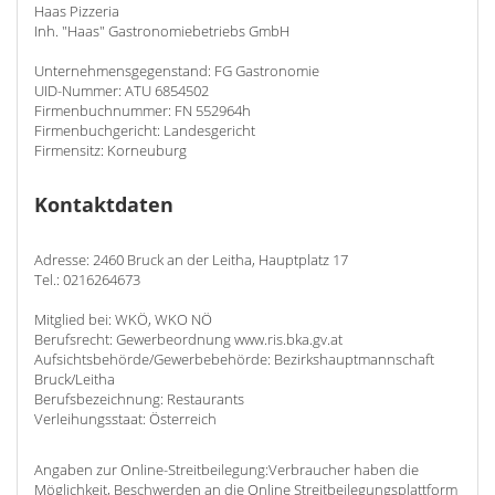
Haas Pizzeria
Inh. "Haas" Gastronomiebetriebs GmbH
Unternehmensgegenstand: FG Gastronomie
UID-Nummer: ATU 6854502
Firmenbuchnummer: FN 552964h
Firmenbuchgericht: Landesgericht
Firmensitz: Korneuburg
Kontaktdaten
Adresse: 2460 Bruck an der Leitha, Hauptplatz 17
Tel.: 0216264673
Mitglied bei: WKÖ, WKO NÖ
Berufsrecht: Gewerbeordnung www.ris.bka.gv.at
Aufsichtsbehörde/Gewerbebehörde: Bezirkshauptmannschaft
Bruck/Leitha
Berufsbezeichnung: Restaurants
Verleihungsstaat: Österreich
Angaben zur Online-Streitbeilegung:Verbraucher haben die
Möglichkeit, Beschwerden an die Online Streitbeilegungsplattform